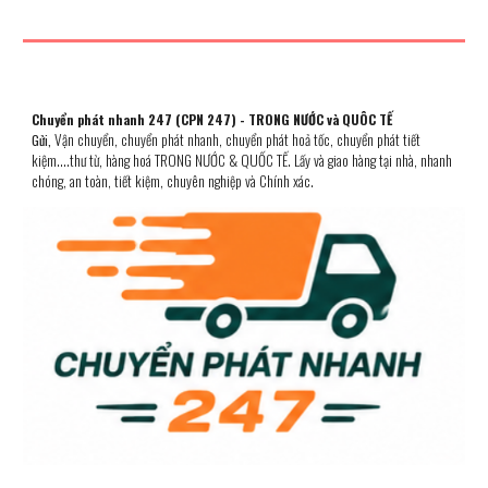
Chuyển phát nhanh 247 (CPN 247) - TRONG NƯỚC và QUÔC TẾ
Vận chuyển, chuyển phát nhanh, chuyển phát hoả tốc, chuyển phát ti
ết
Gửi,
kiệm....
thư từ, hàng hoá TRONG NƯỚC & QUỐC TẾ. Lấy và gia
o
hàng tại nhà,
n
hanh
chóng, an toàn, tiết kiệm, chuyên n
ghiệp
và Chính xác.