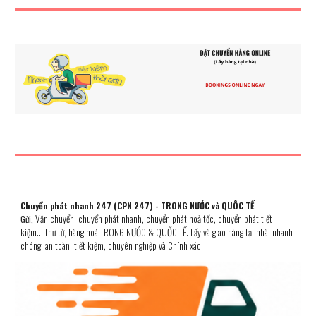
Chuyển phát nhanh 247 (CPN 247) - TRONG NƯỚC và QUÔC TẾ
Vận chuyển, chuyển phát nhanh, chuyển phát hoả tốc, chuyển phát ti
ết
Gửi,
kiệm....
thư từ, hàng hoá TRONG NƯỚC & QUỐC TẾ. Lấy và gia
o
hàng tại nhà,
n
hanh
chóng, an toàn, tiết kiệm, chuyên n
ghiệp
và Chính xác.