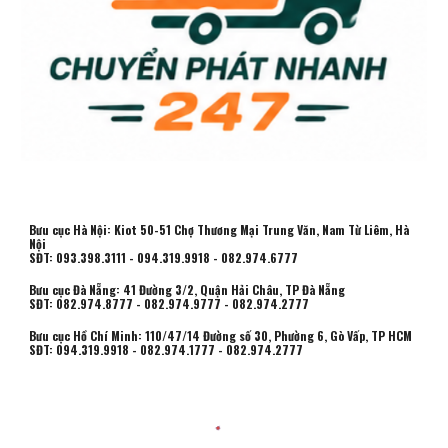
Bưu cục Hà Nội: Kiot 50-51 Chợ Thương Mại Trung Văn, Nam Từ Liêm, Hà
Nội
SĐT: 093.398.3111 - 094.319.9918 - 082.974.6777
Bưu cục Đà Nẵng: 41 Đường 3/2, Quận Hải Châu, TP Đà Nẵng
SĐT: 082.974.8777 - 082.974.9777 - 082.974.2777
Bưu cục Hồ Chí Minh:
110/47/14 Đường số 30, Phường 6, Gò Vấp, TP HCM
SĐT: 094.319.9918 - 082.974.1777 - 082.974.2777