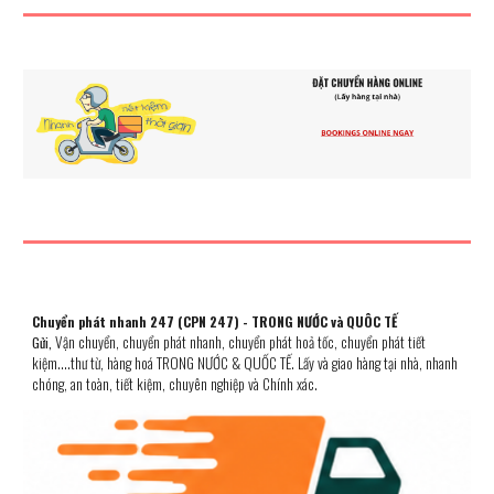
Chuyển phát nhanh 247 (CPN 247) - TRONG NƯỚC và QUÔC TẾ
Vận chuyển, chuyển phát nhanh, chuyển phát hoả tốc, chuyển phát ti
ết
Gửi,
kiệm....
thư từ, hàng hoá TRONG NƯỚC & QUỐC TẾ. Lấy và gia
o
hàng tại nhà,
n
hanh
chóng, an toàn, tiết kiệm, chuyên n
ghiệp
và Chính xác.