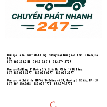
Bưu cục Hà Nội: Kiot 50-51 Chợ Thương Mại Trung Văn, Nam Từ Liêm, Hà
Nội
SĐT: 093.398.3111 - 094.319.9918 - 082.974.6777
Bưu cục Đà Nẵng: 41 Đường 3/2, Quận Hải Châu, TP Đà Nẵng
SĐT: 082.974.8777 - 082.974.9777 - 082.974.2777
Bưu cục Hồ Chí Minh:
110/47/14 Đường số 30, Phường 6, Gò Vấp, TP HCM
SĐT: 094.319.9918 - 082.974.1777 - 082.974.2777