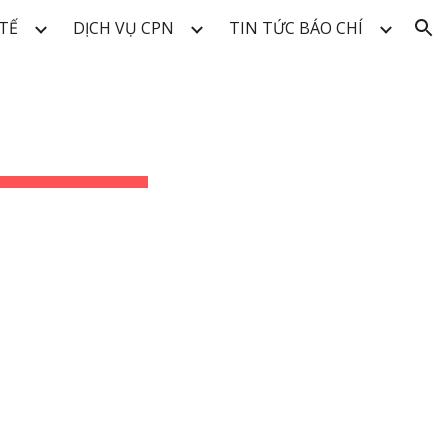
TẾ
DỊCH VỤ CPN
TIN TỨC BÁO CHÍ
ion