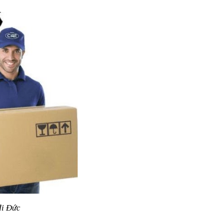
đi Đức