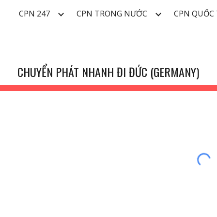
CPN 247
CPN TRONG NƯỚC
CPN QUỐC 
ip to main content
Skip to navigat
CHUYỂN PHÁT NHANH ĐI ĐỨC (GERMANY)