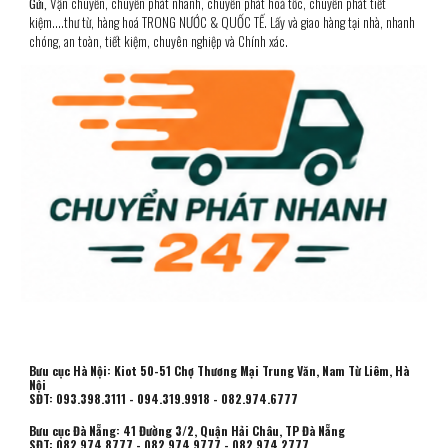
Vận chuyển, chuyển phát nhanh, chuyển phát hoả tốc, chuyển phát ti
ết
Gửi,
kiệm....
thư từ, hàng hoá TRONG NƯỚC & QUỐC TẾ. Lấy và gia
o
hàng tại nhà,
n
hanh
chóng, an toàn, tiết kiệm, chuyên n
ghiệp
và Chính xác.
Bưu cục Hà Nội: Kiot 50-51 Chợ Thương Mại Trung Văn, Nam Từ Liêm, Hà
Nội
SĐT: 093.398.3111 - 094.319.9918 - 082.974.6777
Bưu cục Đà Nẵng: 41 Đường 3/2, Quận Hải Châu, TP Đà Nẵng
SĐT: 082.974.8777 - 082.974.9777 - 082.974.2777