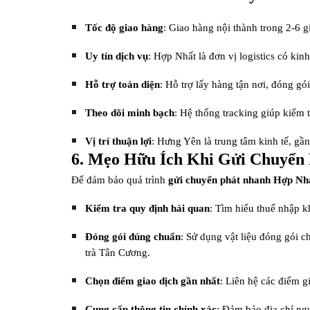
Tốc độ giao hàng
: Giao hàng nội thành trong 2-6 gi
Uy tín dịch vụ
: Hợp Nhất là đơn vị logistics có k
Hỗ trợ toàn diện
: Hỗ trợ lấy hàng tận nơi, đóng gói
Theo dõi minh bạch
: Hệ thống tracking giúp kiểm t
Vị trí thuận lợi
: Hưng Yên là trung tâm kinh tế, gầ
6. Mẹo Hữu Ích Khi Gửi Chuyển
Để đảm bảo quá trình
gửi chuyển phát nhanh Hợp Nh
Kiểm tra quy định hải quan
: Tìm hiểu thuế nhập k
Đóng gói đúng chuẩn
: Sử dụng vật liệu đóng gói 
trà Tân Cương.
Chọn điểm giao dịch gần nhất
: Liên hệ các điểm g
Cung cấp thông tin chính xác
: Đảm bảo địa chỉ ngư