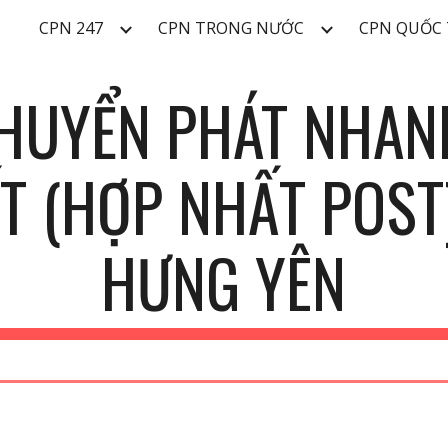
CPN 247
CPN TRONG NƯỚC
CPN QUỐC 
ip to main content
Skip to navigat
CHUYỂN PHÁT NHAN
T (HỢP NHẤT POST)
H
ƯNG YÊN