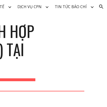
TẾ
DỊCH VỤ CPN
TIN TỨC BÁO CHÍ
ion
H HỢP
 TẠI