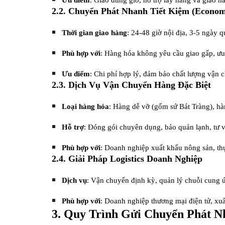
Ưu điểm
: Giao đúng giờ, hỗ trợ lấy hàng và giao h
2.2. Chuyển Phát Nhanh Tiết Kiệm (Econo
Thời gian giao hàng
: 24-48 giờ nội địa, 3-5 ngày q
Phù hợp với
: Hàng hóa không yêu cầu giao gấp, ưu t
Ưu điểm
: Chi phí hợp lý, đảm bảo chất lượng vận 
2.3. Dịch Vụ Vận Chuyển Hàng Đặc Biệt
Loại hàng hóa
: Hàng dễ vỡ (gốm sứ Bát Tràng), hà
Hỗ trợ
: Đóng gói chuyên dụng, bảo quản lạnh, tư v
Phù hợp với
: Doanh nghiệp xuất khẩu nông sản, th
2.4. Giải Pháp Logistics Doanh Nghiệp
Dịch vụ
: Vận chuyển định kỳ, quản lý chuỗi cung ứn
Phù hợp với
: Doanh nghiệp thương mại điện tử, xuấ
3. Quy Trình Gửi Chuyển Phát N