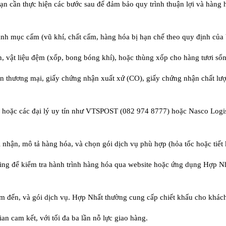
bạn cần thực hiện các bước sau để đảm bảo quy trình thuận lợi và hàng 
h mục cấm (vũ khí, chất cấm, hàng hóa bị hạn chế theo quy định của 
n, vật liệu đệm (xốp, bong bóng khí), hoặc thùng xốp cho hàng tươi số
ơn thương mại, giấy chứng nhận xuất xứ (CO), giấy chứng nhận chất lượn
) hoặc các đại lý uy tín như VTSPOST (082 974 8777) hoặc Nasco Logis
ời nhận, mô tả hàng hóa, và chọn gói dịch vụ phù hợp (hỏa tốc hoặc tiết 
king để kiểm tra hành trình hàng hóa qua website hoặc ứng dụng Hợp N
iểm đến, và gói dịch vụ. Hợp Nhất thường cung cấp chiết khấu cho khá
ian cam kết, với tối đa ba lần nỗ lực giao hàng.