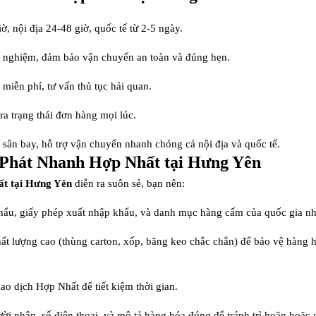
ờ, nội địa 24-48 giờ, quốc tế từ 2-5 ngày.
inh nghiệm, đảm bảo vận chuyển an toàn và đúng hẹn.
 miễn phí, tư vấn thủ tục hải quan.
ra trạng thái đơn hàng mọi lúc.
n sân bay, hỗ trợ vận chuyển nhanh chóng cả nội địa và quốc tế.
 Phát Nhanh Hợp Nhất tại Hưng Yên
ất tại Hưng Yên
diễn ra suôn sẻ, bạn nên:
hẩu, giấy phép xuất nhập khẩu, và danh mục hàng cấm của quốc gia nhậ
chất lượng cao (thùng carton, xốp, băng keo chắc chắn) để bảo vệ hàng 
iao dịch Hợp Nhất để tiết kiệm thời gian.
ời nhận, số điện thoại, và mô tả hàng hóa đúng để tránh trì hoãn hoặc g