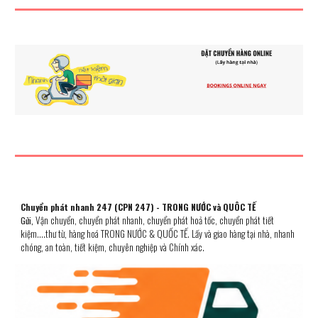
Chuyển phát nhanh 247 (CPN 247) - TRONG NƯỚC và QUÔC TẾ
Vận chuyển, chuyển phát nhanh, chuyển phát hoả tốc, chuyển phát ti
ết
Gửi,
kiệm....
thư từ, hàng hoá TRONG NƯỚC & QUỐC TẾ. Lấy và gia
o
hàng tại nhà,
n
hanh
chóng, an toàn, tiết kiệm, chuyên n
ghiệp
và Chính xác.