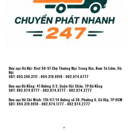
Bưu cục Hà Nội: Kiot 50-51 Chợ Thương Mại Trung Văn, Nam Từ Liêm, Hà
Nội
SĐT: 093.398.3111 - 094.319.9918 - 082.974.6777
Bưu cục Đà Nẵng: 41 Đường 3/2, Quận Hải Châu, TP Đà Nẵng
SĐT: 082.974.8777 - 082.974.9777 - 082.974.2777
Bưu cục Hồ Chí Minh:
110/47/14 Đường số 30, Phường 6, Gò Vấp, TP HCM
SĐT: 094.319.9918 - 082.974.1777 - 082.974.2777